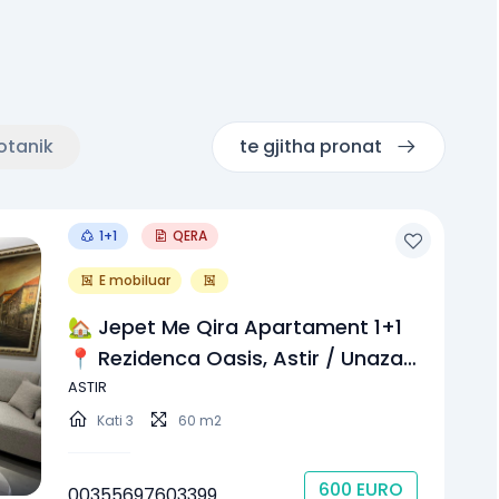
otanik
te gjitha pronat
1+1
QERA
E mobiluar
🏡 Jepet Me Qira Apartament 1+1
📍 Rezidenca Oasis, Astir / Unaza
E Re💰 Qira: 600 € / Muaj (i
ASTIR
Diskutueshëm)
Kati
3
60 m2
600
EURO
00355697603399