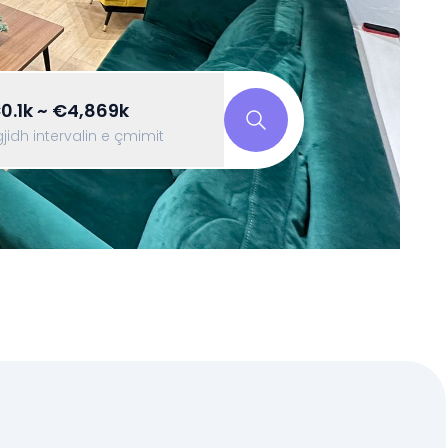
0.1k ~ €4,869k
jidh intervalin e çmimit