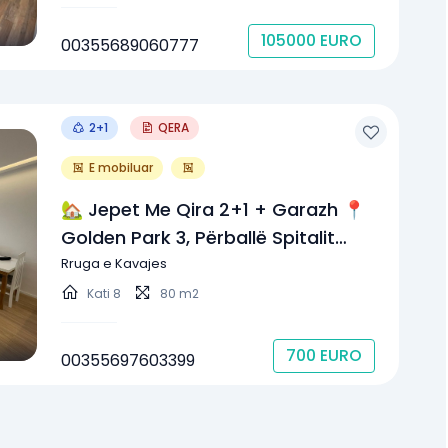
105000
EURO
00355689060777
2+1
QERA
E mobiluar
🏡 Jepet Me Qira 2+1 + Garazh 📍
Golden Park 3, Përballë Spitalit
Amerikan 3, Rruga E Kavajës💰 700
Rruga e Kavajes
€/muaj
Kati
8
80 m2
700
EURO
00355697603399