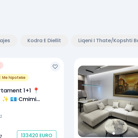
vajes
Kodra E Diellit
Liqeni I Thate/Kopshti B
E
Me hipoteke
rtament 1+1 📍
” ✨ 💶 Cmimi
2
133420
EURO
7