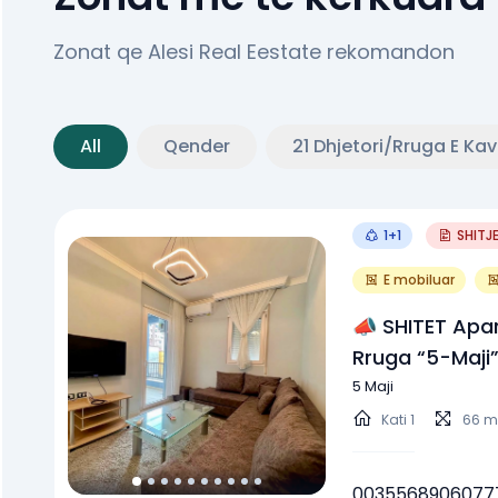
Zonat qe Alesi Real Eestate rekomandon
All
Qender
21 Dhjetori/Rruga E Ka
1+1
SHITJ
E mobiluar
📣 SHITET Apa
Rruga “5-Maji
133.420 Euro
5 Maji
Kati
1
66 m
0035568906077