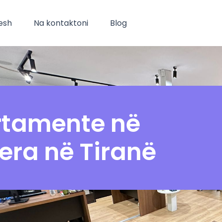
esh
Na kontaktoni
Blog
rtamente
në
Qera
në Tiranë