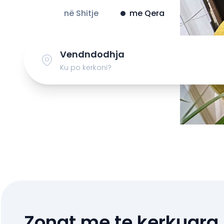
në Shitje
me Qera
Ku po kerkoni?
Zonat me te kerkuara