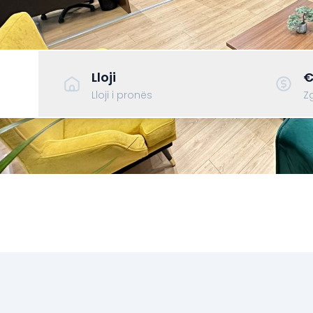
Lloji
€
Lloji i pronës
Zg