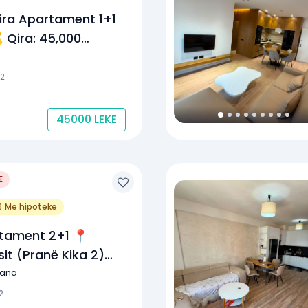
ira Apartament 1+1
 Qira: 45,000
im I
ëm)
2
45000
LEKE
4
E
Me hipoteke
rtament 2+1 📍
it (pranë Kika 2)💰
0.000 Lekë
rana
2