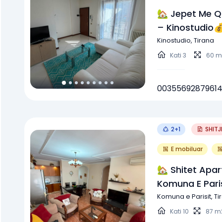
🏡 Jepet Me Q
– Kinostudio💰
Lekë/muaj (çm
Kinostudio, Tirana
Padiskutuesh
Kati
3
60 m
0035569287961
2+1
SHITJ
E mobiluar
🏡 Shitet Apa
Komuna E Paris
Çmimi: 250.00
Komuna e Parisit, Ti
Kati
10
87 m