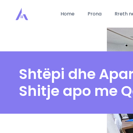
Home
Prona
Rreth n
Shtëpi dhe Apa
Shitje apo me 