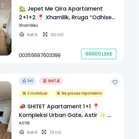
🏡 Jepet Me Qira Apartament
2+1+2 📍 Xhamllik, Rruga “Odhise
Paskali”, Tiranë💰 Çmimi: 90,000
Xhamlliku
Lekë/muaj 🚗 Parkim Opsional:
Kati
6
120 m2
+5,000 Lekë/muaj
90000
LEKE
00355697603399
1+1
SHITJE
E mobiluar
Ne proces hipotekimi
📣 SHITET Apartament 1+1 📍
Kompleksi Urban Gate, Astir ✨ 💶
Cmimi 105.000 Euro
ASTIR
Kati
6
70 m2