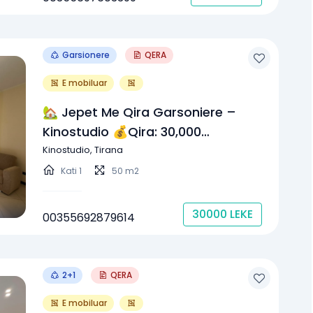
Garsionere
QERA
E mobiluar
🏡 Jepet Me Qira Garsoniere –
Kinostudio 💰Qira: 30,000
Lekë/muaj (çmim I
Kinostudio, Tirana
Padiskutueshëm)
Kati
1
50 m2
30000
LEKE
00355692879614
2+1
QERA
E mobiluar