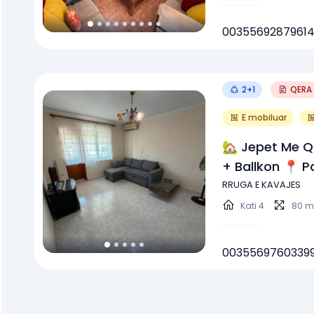
0035569287961
2+1
QERA
E mobiluar
🏡 Jepet Me Q
+ Ballkon 📍 Parku I Autobusëve,
Përballë Komple
RRUGA E KAVAJES
Mbrapa Pastiçe
Kati
4
80 m
Kavajës💰 Çmi
0035569760339